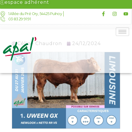
espace adhérent
1 Allée du Pré Ory, 54425 Pulnoy
03 83 29 91 91
Céline Chaudron
24/12/2024